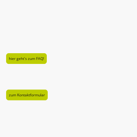
noch Fragen?
hier geht's zum FAQ!
... oder
zum Kontaktformular